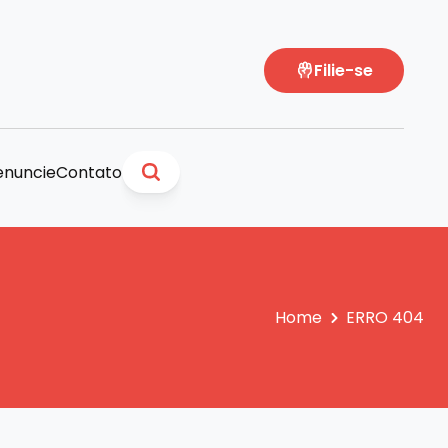
Filie-se
nuncie
Contato
Home
ERRO 404