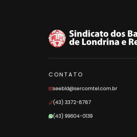
CONTATO
seebld@sercomtel.com.br
(43) 3372-8787
(43) 99604-0139