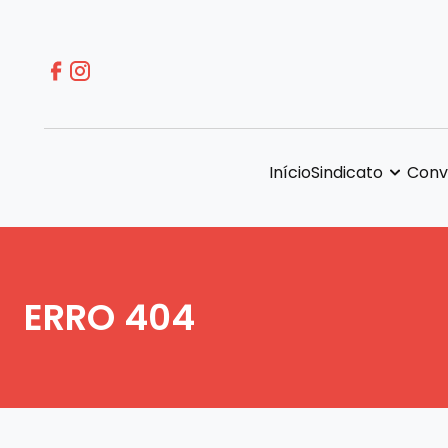
Início
Sindicato
Conv
ERRO 404