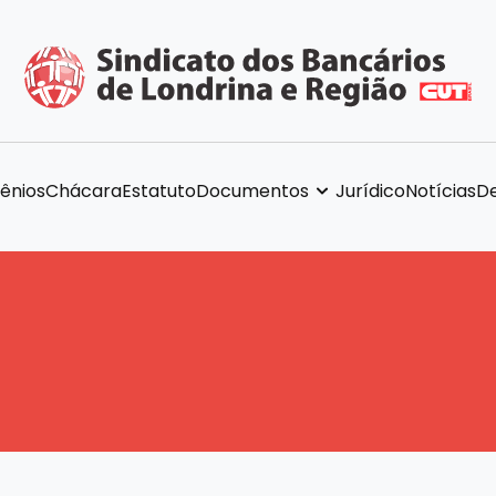
ênios
Chácara
Estatuto
Documentos
Jurídico
Notícias
De