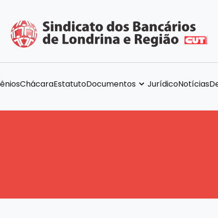
ênios
Chácara
Estatuto
Documentos
Jurídico
Notícias
De