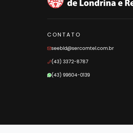
CONTATO
seebld@sercomtel.com.br
(43) 3372-8787
(43) 99604-0139