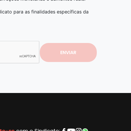
cato para as finalidades específicas da
ENVIAR
te-se
com o Sindicato: