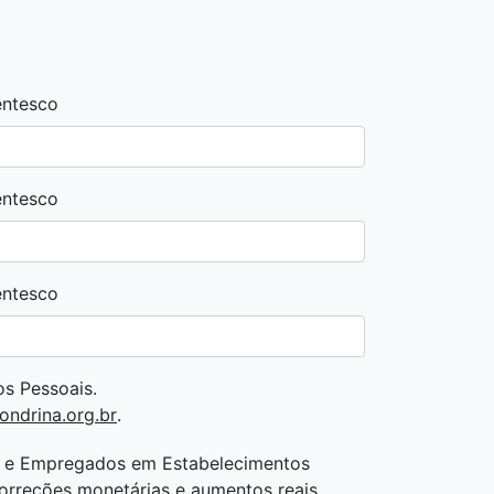
entesco
entesco
entesco
s Pessoais.
ondrina.org.br
.
es e Empregados em Estabelecimentos
correções monetárias e aumentos reais.