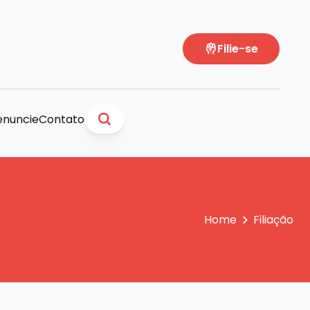
Filie-se
nuncie
Contato
Home
Filiação