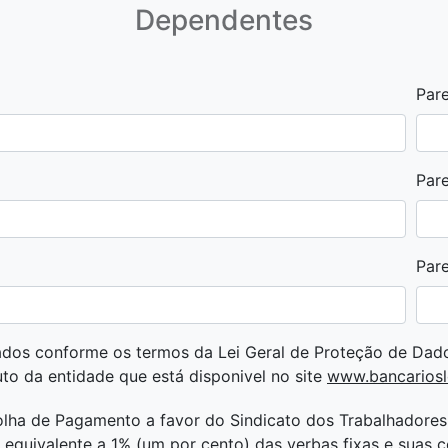
Dependentes
Par
Par
Par
ados conforme os termos da Lei Geral de Proteção de Dado
uto da entidade que está disponivel no site
www.bancariosl
olha de Pagamento a favor do Sindicato dos Trabalhador
r equivalente a 1% (um por cento) das verbas fixas e suas 